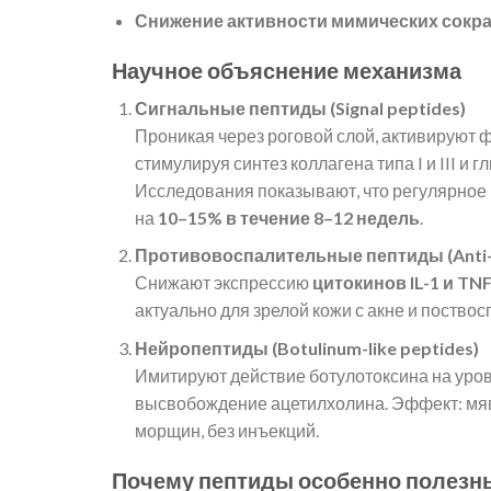
Снижение активности мимических сокр
Научное объяснение механизма
Сигнальные пептиды (Signal peptides)
Проникая через роговой слой, активируют
стимулируя синтез коллагена типа I и III и 
Исследования показывают, что регулярное
на
10–15% в течение 8–12 недель
.
Противовоспалительные пептиды (Anti-i
Снижают экспрессию
цитокинов IL-1 и TN
актуально для зрелой кожи с акне и поство
Нейропептиды (Botulinum-like peptides)
Имитируют действие ботулотоксина на уро
высвобождение ацетилхолина. Эффект: мя
морщин, без инъекций.
Почему пептиды особенно полезны