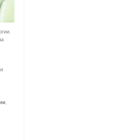
огии.
за
ки
ии
,