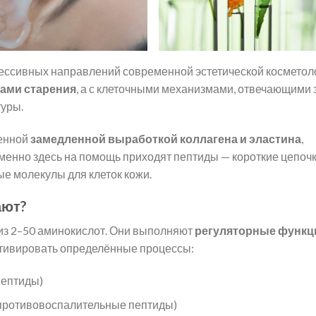
рессивных направлений современной эстетической косметол
ами старения
, а с клеточными механизмами, отвечающими 
туры.
венной
замедленной выработкой коллагена и эластина
,
менно здесь на помощь приходят пептиды — короткие цепоч
ые молекулы для клеток кожи.
ают?
из 2–50 аминокислот. Они выполняют
регуляторные функц
ктивировать определённые процессы:
пептиды)
противовоспалительные пептиды)