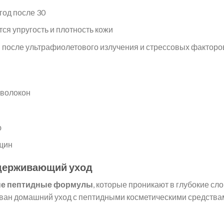
год после 30
ся упругость и плотность кожи
 после ультрафиолетового излучения и стрессовых факторо
 волокон
ю
щин
ддерживающий уход
ые пептидные формулы
, которые проникают в глубокие сл
ван домашний уход с пептидными косметическими средства