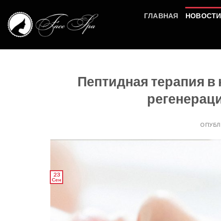
Skip
ГЛАВНАЯ
НОВОСТ
to
content
Пептидная терапия в 
регенераци
ОПУБЛ
23
Сен