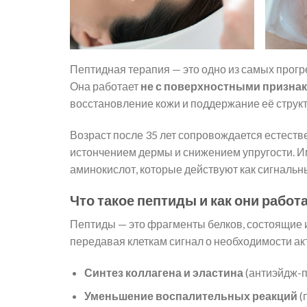
Пептидная терапия — это одно из самых прог
Она работает
не с поверхностными признак
восстановление кожи и поддержание её струк
Возраст после 35 лет сопровождается естест
истончением дермы и снижением упругости. И
аминокислот, которые действуют как сигнальн
Что такое пептиды и как они работ
Пептиды — это фрагменты белков, состоящие 
передавая клеткам сигнал о необходимости а
Синтез коллагена и эластина
(антиэйдж-
Уменьшение воспалительных реакций
(