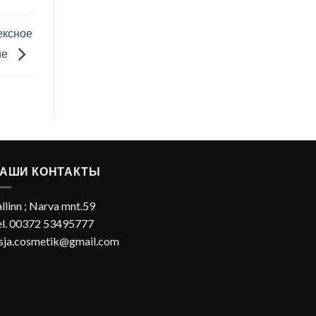
ексное
ие
АШИ КОНТАКТЫ
llinn ; Narva mnt.59
el. 00372 53495777
esja.cosmetik@gmail.com