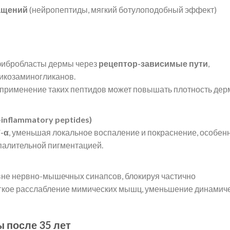
ащений
(нейропептиды, мягкий ботулоподобный эффект)
 фибробласты дермы через
рецептор-зависимые пути
,
гликозаминогликанов.
 применение таких пептидов может повышать плотность де
nflammatory peptides)
F-α
, уменьшая локальное воспаление и покраснение, особен
спалительной пигментацией.
вне нервно-мышечных синапсов, блокируя частично
гкое расслабление мимических мышц, уменьшение динамич
 после 35 лет