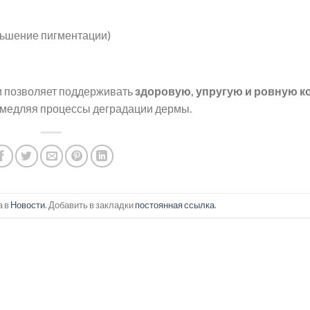
ньшение пигментации)
и позволяет поддерживать
здоровую, упругую и ровную к
амедляя процессы деградации дермы.
а в
Новости
. Добавить в закладки
постоянная ссылка
.