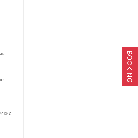
BOOKING
рмы
но
еских