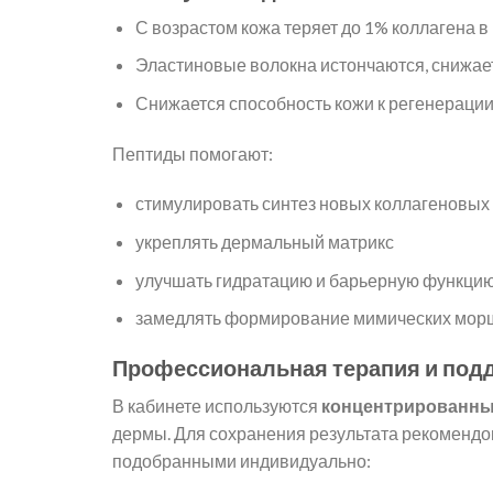
С возрастом кожа теряет до 1% коллагена в 
Эластиновые волокна истончаются, снижает
Снижается способность кожи к регенерации
Пептиды помогают:
стимулировать синтез новых коллагеновых
укреплять дермальный матрикс
улучшать гидратацию и барьерную функци
замедлять формирование мимических мор
Профессиональная терапия и по
В кабинете используются
концентрированн
дермы. Для сохранения результата рекомендо
подобранными индивидуально: