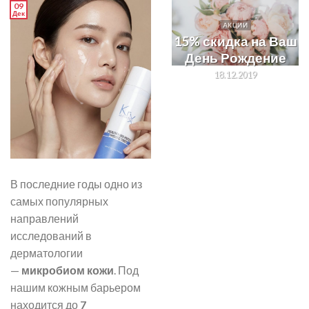
09
Дек
АКЦИИ
15% скидка на Ваш
День Рождение
18.12.2019
В последние годы одно из
самых популярных
направлений
исследований в
дерматологии
—
микробиом кожи
. Под
нашим кожным барьером
находится до
7