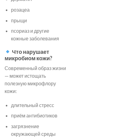
розацеа
прыщи
псориаз и другие
кожные заболевания
Что нарушает
микробиом кожи?
Современный образ жизни
— может истощать
полезную микрофлору
кожи:
длительный стресс
приём антибиотиков
загрязнение
окружающей среды