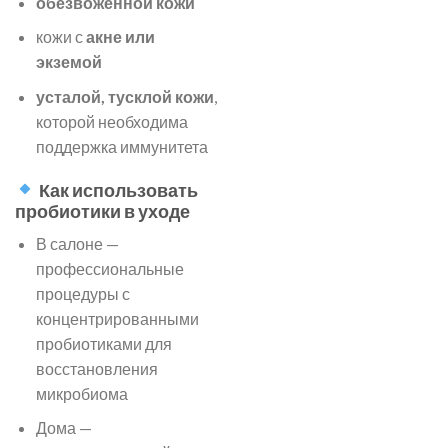
обезвоженной кожи
кожи с
акне или
экземой
усталой, тусклой кожи
,
которой необходима
поддержка иммунитета
Как использовать
пробиотики в уходе
В салоне —
профессиональные
процедуры с
концентрированными
пробиотиками для
восстановления
микробиома
Дома —