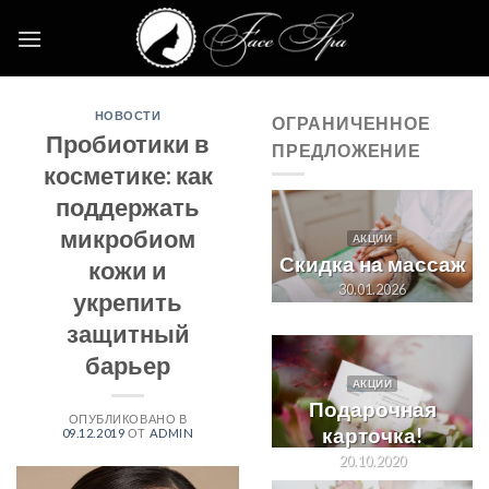
Skip
to
content
НОВОСТИ
ОГРАНИЧЕННОЕ
Пробиотики в
ПРЕДЛОЖЕНИЕ
косметике: как
поддержать
микробиом
АКЦИИ
Скидка на массаж
кожи и
30.01.2026
укрепить
защитный
барьер
АКЦИИ
Подарочная
ОПУБЛИКОВАНО В
карточка!
09.12.2019
ОТ
ADMIN
20.10.2020